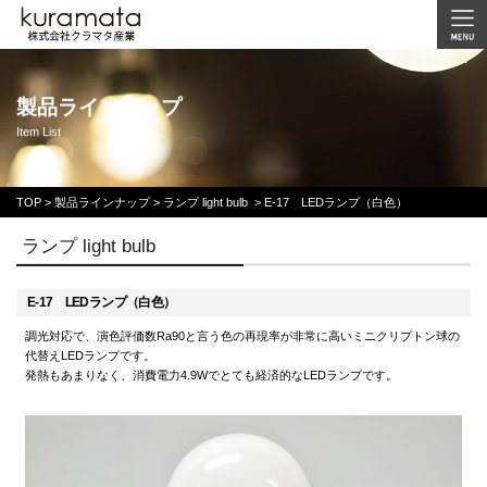
製品ラインナップ
Item List
TOP
>
製品ラインナップ >
ランプ light bulb
>
E-17 LEDランプ（白色）
ランプ light bulb
E-17 LEDランプ（白色）
調光対応で、演色評価数Ra90と言う色の再現率が非常に高いミニクリプトン球の
代替えLEDランプです。
発熱もあまりなく、消費電力4.9Wでとても経済的なLEDランプです。