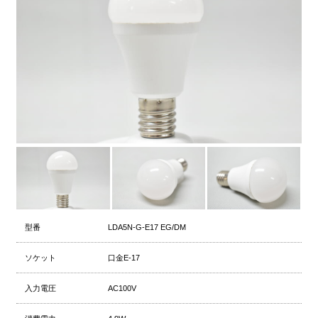
型番
LDA5N-G-E17 EG/DM
ソケット
口金E-17
入力電圧
AC100V