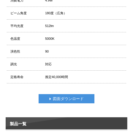
消費電力
4.9W
ビーム角度
180度（広角）
平均光度
512lm
色温度
5000K
演色性
90
調光
対応
定格寿命
推定40,000時間
図面ダウンロード
製品一覧