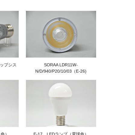
スナップシス
SORAA LDR11W-
N/D/940/P20/10/03（E-26)
白色）
E-17 LEDランプ（電球色）