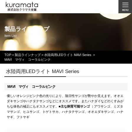
製品ラインナップ
Item List
TOP
>
製品ラインナップ >
水陸両用LEDライト MAVI Series
>
MAVI マヴィ コーラルピンク
水陸両用LEDライト MAVI Series
MAVI マヴィ コーラルピンク
優しいオレンジピンク色の光りにより、陰日性サンゴが艶やか見えます。オオエ
ダキサンゴやハナタテサンゴなどにオススメです。またハナダイなどのくすみが
ちな体色の補正にもオススメです。■
主な飼育可能サンゴ ：
アワサンゴ、ミズタ
マサンゴ、ヒユサンゴ、トゲトサカ、ハナタテサンゴ、オオエダキサンゴ、ハナ
ヤギ、フトヤギ