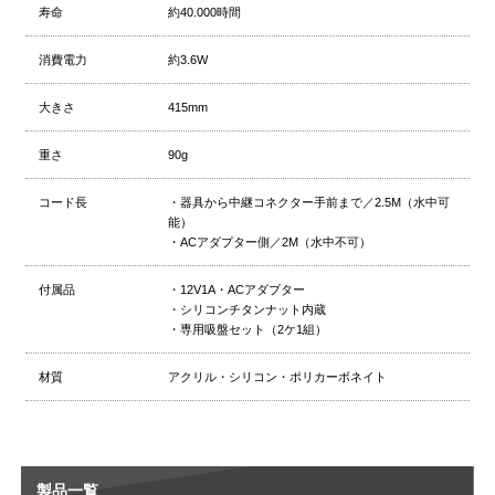
寿命
約40.000時間
消費電力
約3.6W
大きさ
415mm
重さ
90g
コード長
・器具から中継コネクター手前まで／2.5M（水中可
能）
・ACアダプター側／2M（水中不可）
付属品
・12V1A・ACアダプター
・シリコンチタンナット内蔵
・専用吸盤セット（2ケ1組）
材質
アクリル・シリコン・ポリカーボネイト
製品一覧