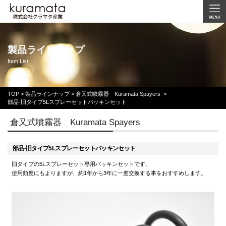
製品ラインナップ
Item List
TOP
>
製品ラインナップ >
倉又式噴霧器 Kuramata Spayers
>
部品-旧タイプ5Lスプレーセットパッキンセット
倉又式噴霧器 Kuramata Spayers
部品-旧タイプ5Lスプレーセットパッキンセット
旧タイプの5Lスプレーセット専用パッキンセットです。
使用頻度にもよりますが、約1年から3年に一度交換する事をおすすめします。