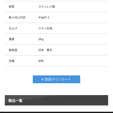
材質
ステンレス製
取り付け穴径
4.5φ穴-1
仕上げ
ステン生地
重量
18ｇ
製造国
日本 東京
定価
ASK
図面ダウンロード
製品一覧