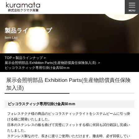
製品ラインナップ
Item List
TOP
>
製品ラインナップ >
展示会照明部品 Exhibition Parts(生産物賠償責任保険加入済)
>
ピッコラスティック専用引掛け金具50ｍｍ
展示会照明部品 Exhibition Parts(生産物賠償責任保険
加入済)
ピッコラスティック専用引掛け金具50ｍｍ
フォレステクナ様の商品のピッコラスティックライトをシステムビームに引っ掛
ける様に開発いたしました。
日本のステンレスの板を曲げて完璧にフィットする様に何回も試行錯誤し完成い
たしました。
ステンレス製なので、長きに渡りご使用いただけます。撤去時、必ず回収してい