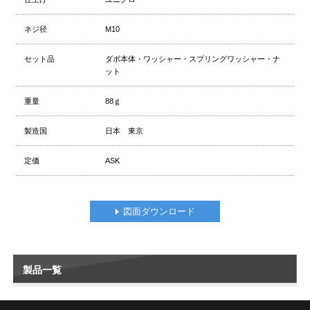
ネジ径
M10
セット品
ダボ本体・ワッシャー・スプリングワッシャー・ナ
ット
重量
88ｇ
製造国
日本 東京
定価
ASK
図面ダウンロード
製品一覧