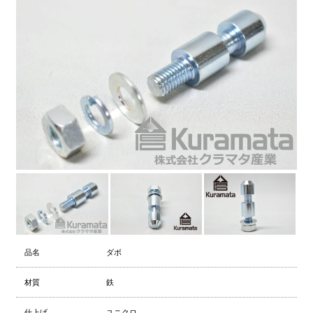
品名
ダボ
材質
鉄
仕上げ
ユニクロ