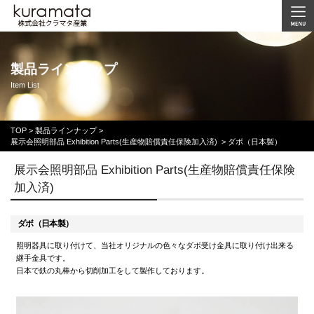
製品ラインナップ
Item List
TOP
>
製品ラインナップ >
展示会照明部品 Exhibition Parts(生産物賠償責任保険加入済)
>
ダボ（日本製）
展示会照明部品 Exhibition Parts(生産物賠償責任保険
加入済)
ダボ（日本製）
照明器具に取り付けて、当社オリジナルの色々なダボ受け金具に取り付け出来る
継手金具です。
日本で鉄の丸棒から切削加工をして製作しております。