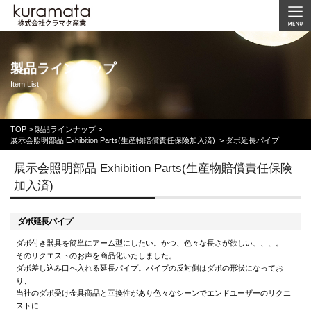
製品ラインナップ
Item List
TOP
>
製品ラインナップ >
展示会照明部品 Exhibition Parts(生産物賠償責任保険加入済)
>
ダボ延長パイプ
展示会照明部品 Exhibition Parts(生産物賠償責任保険
加入済)
ダボ延長パイプ
ダボ付き器具を簡単にアーム型にしたい。かつ、色々な長さが欲しい、、、。
そのリクエストのお声を商品化いたしました。
ダボ差し込み口へ入れる延長パイプ。パイプの反対側はダボの形状になってお
り、
当社のダボ受け金具商品と互換性があり色々なシーンでエンドユーザーのリクエ
ストに