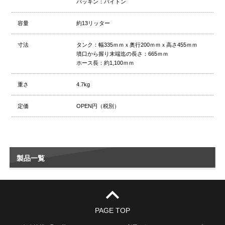
パッキン：バイトン
容量
約13リッター
寸法
タンク：幅335ｍｍｘ奥行200ｍｍｘ高さ455ｍｍ
墳口から握り末端迄の長さ：665ｍｍ
ホース長：約1,100ｍｍ
重さ
4.7kg
定価
OPEN円（税別）
製品一覧
PAGE TOP