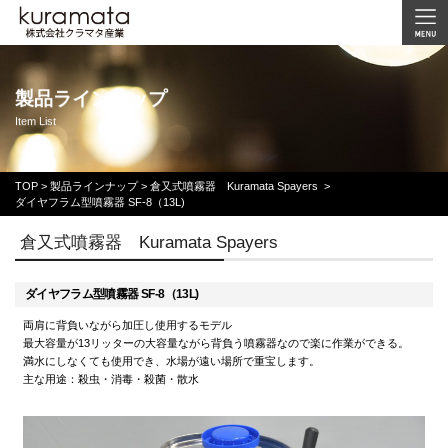
製品ラインナップ
Item List
TOP
>
製品ラインナップ >
倉又式噴霧器 Kuramata Spayers
>
ダイヤフラム型噴霧器 SF-8（13L)
倉又式噴霧器 Kuramata Spayers
ダイヤフラム型噴霧器 SF-8（13L)
両肩に背負いながら加圧し使用するモデル
最大容量が13リッターの大容量ながら背負う噴霧器なので楽に作業ができる。
満水にしなくても使用でき、水場が遠い場所で重宝します。
主な用途：殺虫・消毒・殺菌・散水